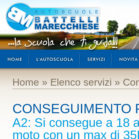
Autoscuola Battelli: la scuola che ti guida!
home
autoscuola Battelli
servizi
news e offerte
Home
»
Elenco servizi
»
Con
CONSEGUIMENTO P
A2: Si consegue a 18 an
moto con un max di 35