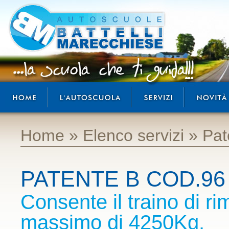
Autoscuola Battelli: la scuola che ti guida!
home
autoscuola Battelli
servizi
news e offerte
Home
»
Elenco servizi
»
Pat
PATENTE B COD.96
Consente il traino di r
massimo di 4250Kg.